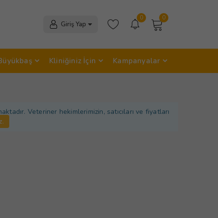
0
0
Giriş Yap
Büyükbaş
Kliniğiniz İçin
Kampanyalar
adır. Veteriner hekimlerimizin, satıcıları ve fiyatları
z.