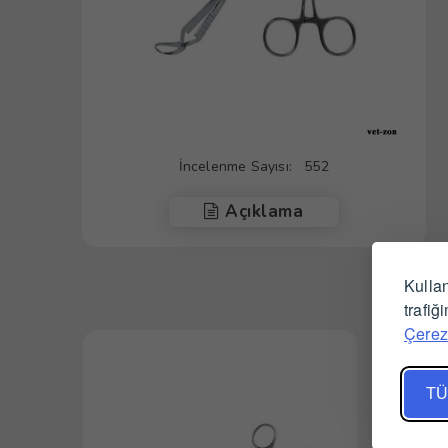
İncelenme Sayısı:
552
Açıklama
Kullan
trafiğ
Çerez 
TÜ