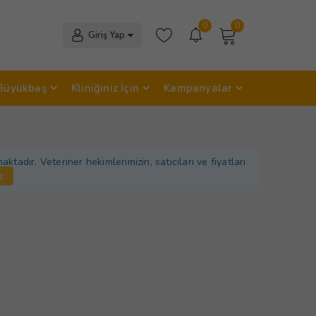
0
0
Giriş Yap
Büyükbaş
Kliniğiniz İçin
Kampanyalar
adır. Veteriner hekimlerimizin, satıcıları ve fiyatları
z.