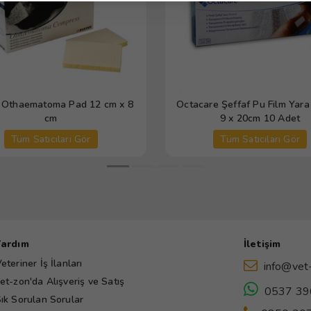
 Othaematoma Pad 12 cm x 8
Octacare Şeffaf Pu Film Yara
cm
9 x 20cm 10 Adet
Tüm Satıcıları Gör
Tüm Satıcıları Gör
Yardım
İletişim
eteriner İş İlanları
info@vet
et-zon'da Alışveriş ve Satış
0537 39
ık Sorulan Sorular