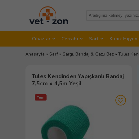
Cihazlar
Cerrahi
Sarf
Klinik Hijyen
Anasayfa
»
Sarf
»
Sargı, Bandaj & Gazlı Bez
»
Tules Ken
Tules Kendinden Yapışkanlı Bandaj
7,5cm x 4,5m Yeşil
Yeni