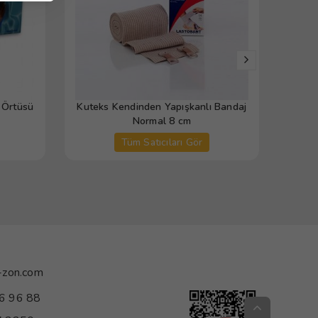
 Örtüsü
Kuteks Kendinden Yapışkanlı Bandaj
Tules
Normal 8 cm
Tüm Satıcıları Gör
-zon.com
6 96 88