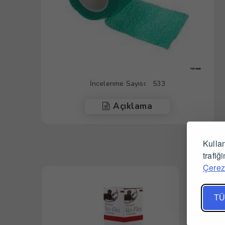
İncelenme Sayısı:
533
Açıklama
Kullan
trafiğ
Çerez 
TÜ