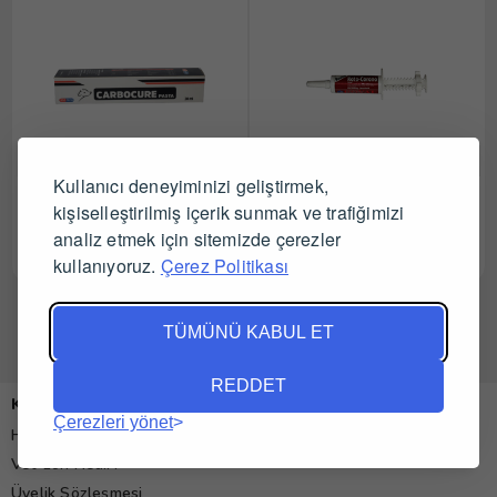
Kullanıcı deneyiminizi geliştirmek,
Carbocure Pasta 30 ml
Rovita Roto Corono Yeni
kişiselleştirilmiş içerik sunmak ve trafiğimizi
Doğan Buzağı Pastası
analiz etmek için sitemizde çerezler
Tüm Satıcıları Gör
Tüm Satıcıları Gör
kullanıyoruz.
Çerez Politikası
TÜMÜNÜ KABUL ET
REDDET
Kurumsal
Çerezleri yönet
Hakkımızda
Vet-zon Nedir?
Üyelik Sözleşmesi