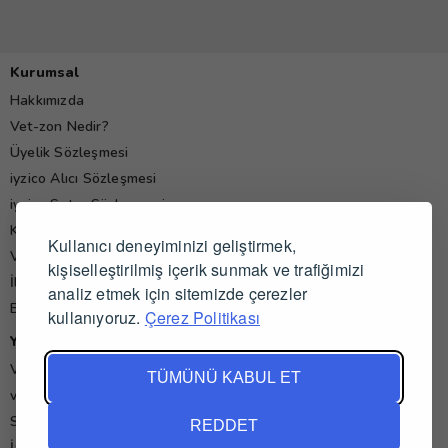
Kurumsal
Hakkımızda
Vet-zon Nedir?
Üyelik Sözleşmesi
iyzico Alıcı Sözleşmesi
iyzico Satıcı Sözleşmesi
Kişisel Verilerin Korunması Politikası
Kullanıcı deneyiminizi geliştirmek,
Veteriner Hekim Yorumları
kişiselleştirilmiş içerik sunmak ve trafiğimizi
İletişim
analiz etmek için sitemizde çerezler
Blog
kullanıyoruz.
Çerez Politikası
Yardım
Veteriner İş İlanları
TÜMÜNÜ KABUL ET
vet-zon'da Alışveriş ve Satış
Sık Sorulan Sorular
REDDET
İade ve İptal Koşulları