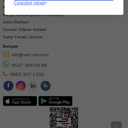
Çerezleri yönet
Kullanım Koşulları
Kargo Kampanyasının Avantajları
Satıcı Rehberi
Güvenli Ödeme Sistemi
Satışı Yasaklı Ürünler
İletişim
info@vet-zon.com
0537 396 96 88
0850 307 2250