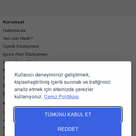
Kurumsal
Hakkımızda
Vet-zon Nedir?
Üyelik Sözleşmesi
iyzico Alıcı Sözleşmesi
iyzico Satıcı Sözleşmesi
Kişisel Verilerin Korunması Politikası
Kullanıcı deneyiminizi geliştirmek,
Veteriner Hekim Yorumları
kişiselleştirilmiş içerik sunmak ve trafiğimizi
İletişim
analiz etmek için sitemizde çerezler
Blog
kullanıyoruz.
Çerez Politikası
Yardım
Veteriner İş İlanları
TÜMÜNÜ KABUL ET
vet-zon'da Alışveriş ve Satış
Sık Sorulan Sorular
REDDET
İade ve İptal Koşulları