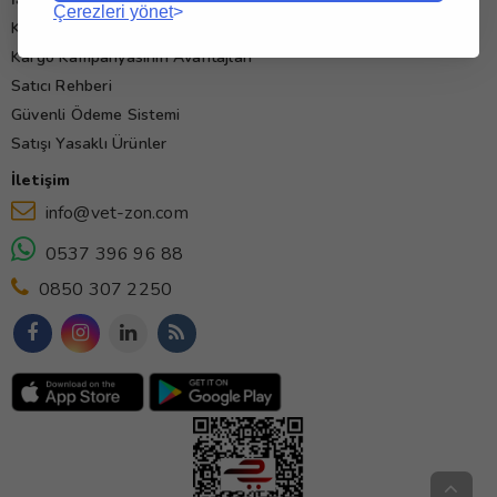
Çerezleri yönet
Kullanım Koşulları
Kargo Kampanyasının Avantajları
Satıcı Rehberi
Güvenli Ödeme Sistemi
Satışı Yasaklı Ürünler
İletişim
info@vet-zon.com
0537 396 96 88
0850 307 2250