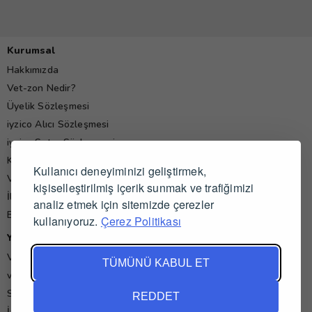
Kurumsal
Hakkımızda
Vet-zon Nedir?
Üyelik Sözleşmesi
iyzico Alıcı Sözleşmesi
iyzico Satıcı Sözleşmesi
Kişisel Verilerin Korunması Politikası
Kullanıcı deneyiminizi geliştirmek,
Veteriner Hekim Yorumları
kişiselleştirilmiş içerik sunmak ve trafiğimizi
İletişim
analiz etmek için sitemizde çerezler
Blog
kullanıyoruz.
Çerez Politikası
Yardım
Veteriner İş İlanları
TÜMÜNÜ KABUL ET
vet-zon'da Alışveriş ve Satış
Sık Sorulan Sorular
REDDET
İade ve İptal Koşulları