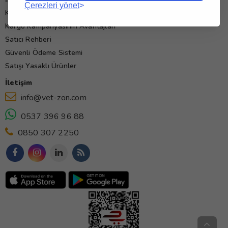
Çerezleri yönet
Kullanım Koşulları
Kargo Kampanyasının Avantajları
Satıcı Rehberi
Güvenli Ödeme Sistemi
Satışı Yasaklı Ürünler
İletişim
info@vet-zon.com
0537 396 96 88
0850 307 2250