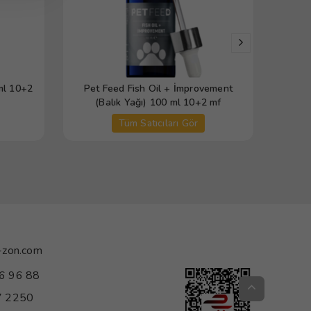
ml 10+2
Pet Feed Fish Oil + İmprovement
(Balık Yağı) 100 ml 10+2 mf
Tüm Satıcıları Gör
-zon.com
6 96 88
 2250