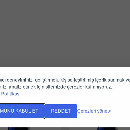
İlgili Ürünler
ıcı deneyiminizi geliştirmek, kişiselleştirilmiş içerik sunmak v
imizi analiz etmek için sitemizde çerezler kullanıyoruz.
Politikası
MÜNÜ KABUL ET
REDDET
Çerezleri yönet