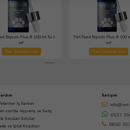
ed Biyozis Plus B 100 ml 5+1
Pet Feed Biyozis Plus B 100 
mf
mf
Tüm Satıcıları Gör
Tüm Satıcıları Gör
Yardım
İletişim
eteriner İş İlanları
info@vet
et-zon'da Alışveriş ve Satış
0537 39
ık Sorulan Sorular
0850 307
ade ve İptal Koşulları