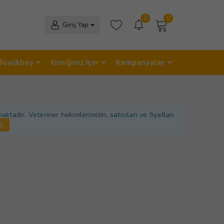
0
0
Giriş Yap
Büyükbaş
Kliniğiniz İçin
Kampanyalar
adır. Veteriner hekimlerimizin, satıcıları ve fiyatları
z.