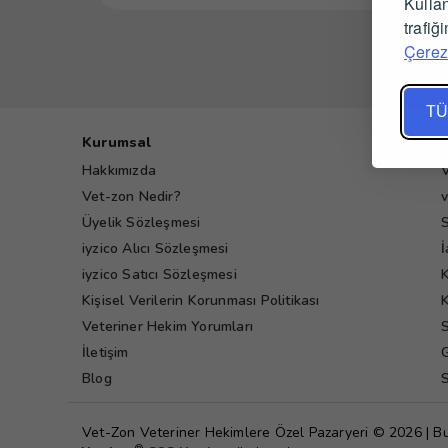
Kullan
trafiğ
Çerez 
TÜ
Kurumsal
Hakkımızda
V
Vet-zon Nedir?
v
Üyelik Sözleşmesi
S
iyzico Alıcı Sözleşmesi
İ
iyzico Satıcı Sözleşmesi
K
Kişisel Verilerin Korunması Politikası
K
Veteriner Hekim Yorumları
S
İletişim
G
Blog
S
Vet-Zon Veteriner Hekimlere Özel Pazaryeri © 2026 | B