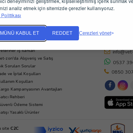
ıcı deneyiminizi geliştirmek, kişiselleştirilmiş içerik sunmak v
imizi analiz etmek için sitemizde çerezler kullanıyoruz.
Politikası
MÜNÜ KABUL ET
REDDET
Çerezleri yönet
Yardım
İletişim
eteriner İş İlanları
info@vet
et-zon'da Alışveriş ve Satış
0537 39
ık Sorulan Sorular
0850 307
ade ve İptal Koşulları
ullanım Koşulları
argo Kampanyasının Avantajları
atıcı Rehberi
üvenli Ödeme Sistemi
atışı Yasaklı Ürünler
u site
C2C