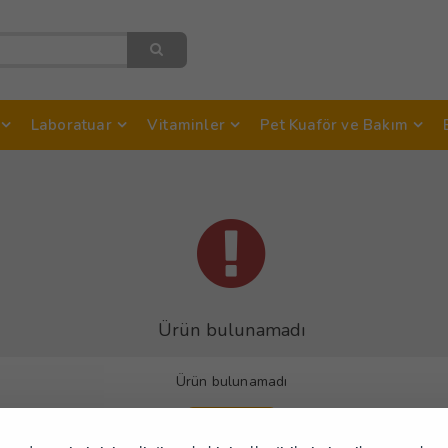
Laboratuar
Vitaminler
Pet Kuaför ve Bakım
Ürün bulunamadı
Ürün bulunamadı
Devam