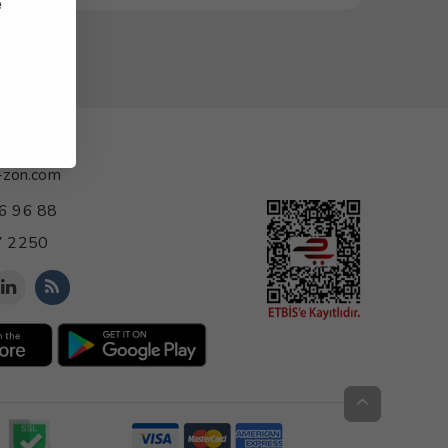
e
-zon.com
6 96 88
 2250