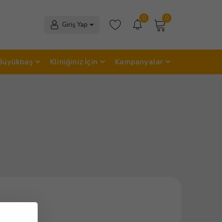
0
0
Giriş Yap
Büyükbaş
Kliniğiniz İçin
Kampanyalar