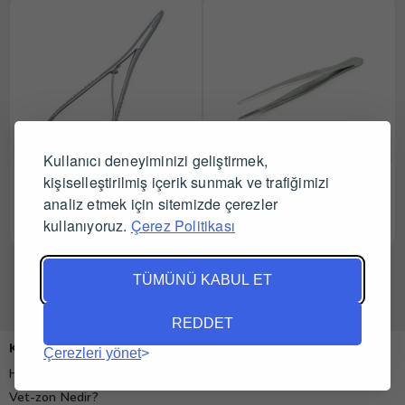
Kullanıcı deneyiminizi geliştirmek,
Mathieu Portegü 14 cm
kişiselleştirilmiş içerik sunmak ve trafiğimizi
Penset Dişsiz 16 cm
analiz etmek için sitemizde çerezler
kullanıyoruz.
Çerez Politikası
Tüm Satıcıları Gör
Tüm Satıcıları Gör
TÜMÜNÜ KABUL ET
REDDET
Kurumsal
Çerezleri yönet
Hakkımızda
Vet-zon Nedir?