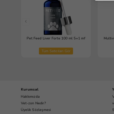
Pet Feed Liver Forte 100 ml 5+1 mf
Multi
Tüm Satıcıları Gör
Kurumsal
Hakkımızda
V
Vet-zon Nedir?
v
Üyelik Sözleşmesi
S