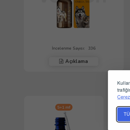
İncelenme Sayısı:
336
Açıklama
Kullan
trafiğ
Çerez 
TÜ