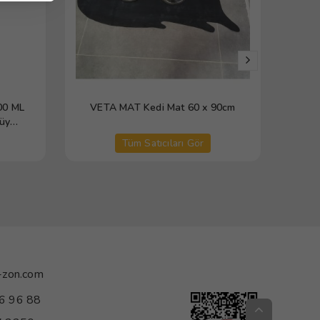
00 ML
VETA MAT Kedi Mat 60 x 90cm
Bi
Tüy
Sakin
5+1 mf
Tüm Satıcıları Gör
-zon.com
6 96 88