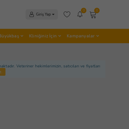
0
0
Giriş Yap
Büyükbaş
Kliniğiniz İçin
Kampanyalar
adır. Veteriner hekimlerimizin, satıcıları ve fiyatları
z.