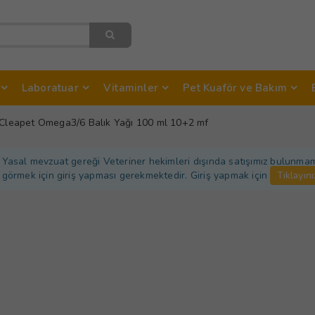
Laboratuar
Vitaminler
Pet Kuaför ve Bakım
Cleapet Omega3/6 Balık Yağı 100 ml 10+2 mf
Yasal mevzuat gereği Veteriner hekimleri dışında satışımız bulunmamakt
görmek için giriş yapması gerekmektedir. Giriş yapmak için
Tıklayını