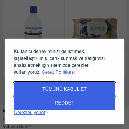
Kullanıcı deneyiminizi geliştirmek,
Sterowash Göz Duşu 500
kişiselleştirilmiş içerik sunmak ve trafiğimizi
Gizmo Anatolia Islak Mendil
ml
100 Adet
analiz etmek için sitemizde çerezler
kullanıyoruz.
Çerez Politikası
Tüm Satıcıları Gör
Tüm Satıcıları Gör
TÜMÜNÜ KABUL ET
REDDET
Kurumsal
Çerezleri yönet
Hakkımızda
Vet-zon Nedir?