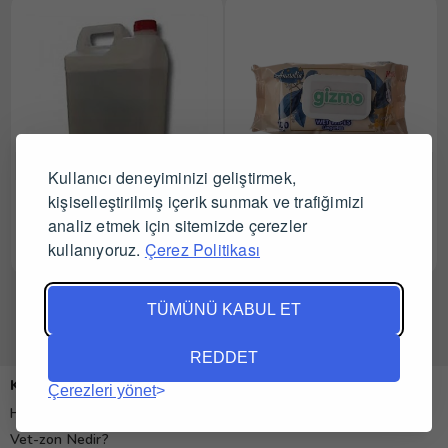
Kullanıcı deneyiminizi geliştirmek,
Dermosept Distile Su 5 lt
kişiselleştirilmiş içerik sunmak ve trafiğimizi
Gizmo Anatolia Islak Mendil
100 Adet
analiz etmek için sitemizde çerezler
kullanıyoruz.
Çerez Politikası
Tüm Satıcıları Gör
Tüm Satıcıları Gör
TÜMÜNÜ KABUL ET
REDDET
Kurumsal
Çerezleri yönet
Hakkımızda
Vet-zon Nedir?