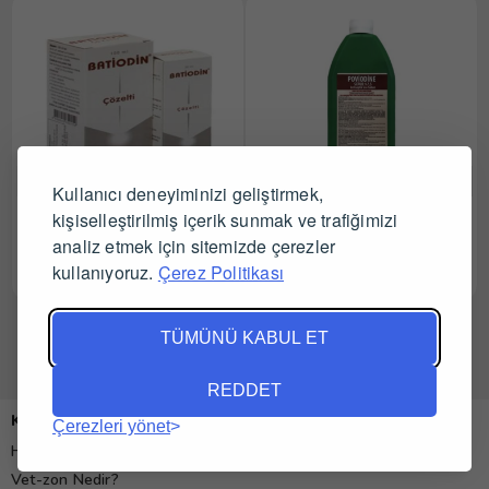
Kullanıcı deneyiminizi geliştirmek,
Batiodin Çözelti 30 ml
kişiselleştirilmiş içerik sunmak ve trafiğimizi
Poviodine Antiseptik Sıvı
Sabun 1lt
analiz etmek için sitemizde çerezler
kullanıyoruz.
Çerez Politikası
Tüm Satıcıları Gör
Tüm Satıcıları Gör
TÜMÜNÜ KABUL ET
REDDET
Kurumsal
Çerezleri yönet
Hakkımızda
Vet-zon Nedir?