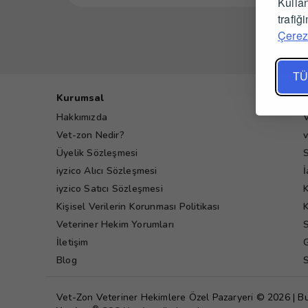
Kullan
trafiğ
Çerez 
TÜ
Kurumsal
Hakkımızda
V
Vet-zon Nedir?
v
Üyelik Sözleşmesi
S
iyzico Alıcı Sözleşmesi
İ
iyzico Satıcı Sözleşmesi
K
Kişisel Verilerin Korunması Politikası
K
Veteriner Hekim Yorumları
S
İletişim
G
Blog
S
Vet-Zon Veteriner Hekimlere Özel Pazaryeri © 2026 | B