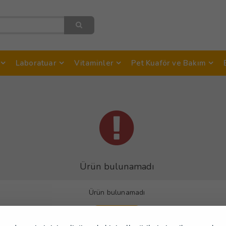
Laboratuar
Vitaminler
Pet Kuaför ve Bakım
Ürün bulunamadı
Ürün bulunamadı
Devam