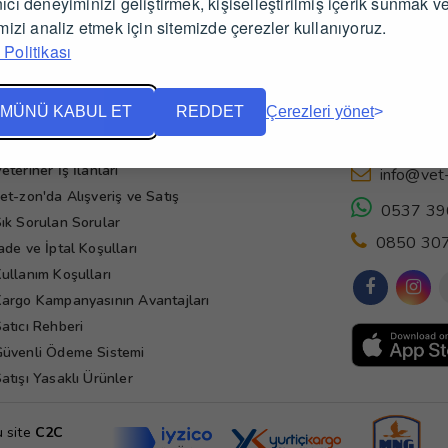
ıcı deneyiminizi geliştirmek, kişiselleştirilmiş içerik sunmak v
imizi analiz etmek için sitemizde çerezler kullanıyoruz.
Politikası
MÜNÜ KABUL ET
REDDET
Çerezleri yönet
Yardım
İletişim
eteriner İş İlanları
info@vet
et-zon'da Alışveriş ve Satış
0537 39
ık Sorulan Sorular
0850 307
ade ve İptal Koşulları
ullanım Koşulları
argo Kampanyasının Avantajları
atıcı Rehberi
üvenli Ödeme Sistemi
atışı Yasaklı Ürünler
u site
C2C