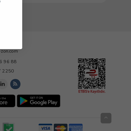
e
-zon.com
6 96 88
 2250