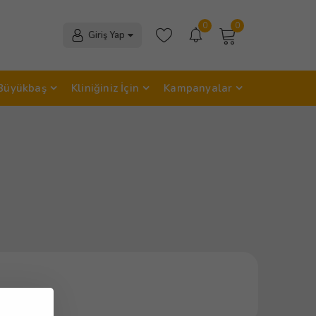
0
0
Giriş Yap
Büyükbaş
Kliniğiniz İçin
Kampanyalar