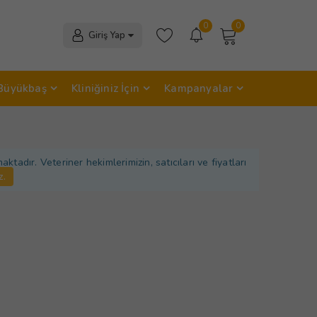
0
0
Giriş Yap
Büyükbaş
Kliniğiniz İçin
Kampanyalar
adır. Veteriner hekimlerimizin, satıcıları ve fiyatları
z.