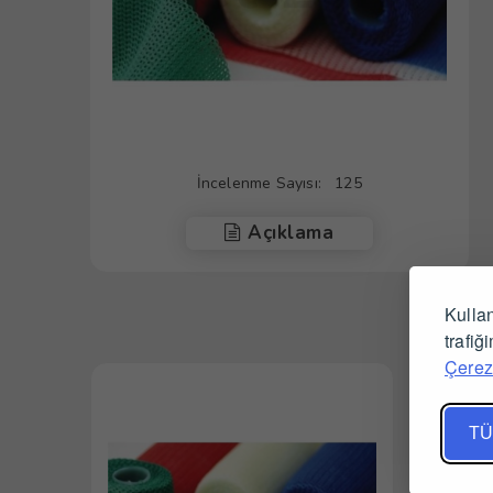
İncelenme Sayısı:
125
Açıklama
Kullan
trafiğ
Çerez 
TÜ