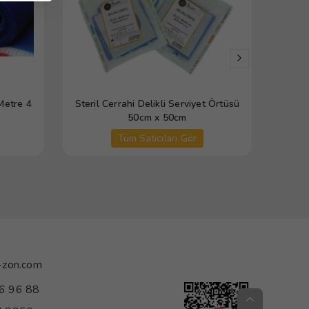
Metre 4
Steril Cerrahi Delikli Serviyet Örtüsü
Sente
50cm x 50cm
Tüm Satıcıları Gör
-zon.com
6 96 88