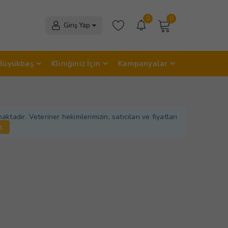
0
0
Giriş Yap
Büyükbaş
Kliniğiniz İçin
Kampanyalar
adır. Veteriner hekimlerimizin, satıcıları ve fiyatları
z.