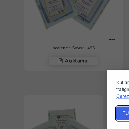
İncelenme Sayısı:
496
Açıklama
Kullan
trafiğ
Çerez 
TÜ